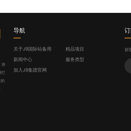
网
导航
订
关于j9国际站备用
精品项目
获
新闻中心
服务类型
、休
加入J9集团官网
9打
新的
体