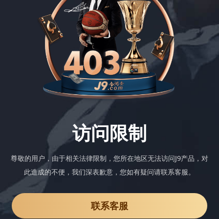
访问限制
尊敬的用户，由于相关法律限制，您所在地区无法访问J9产品，对
此造成的不便，我们深表歉意，您如有疑问请联系客服。
联系客服