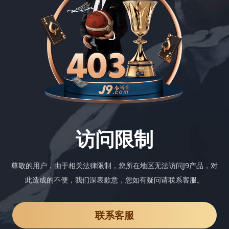
访问限制
尊敬的用户，由于相关法律限制，您所在地区无法访问J9产品，对
此造成的不便，我们深表歉意，您如有疑问请联系客服。
联系客服