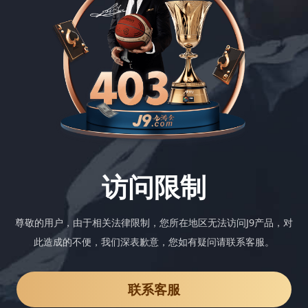
访问限制
尊敬的用户，由于相关法律限制，您所在地区无法访问J9产品，对
此造成的不便，我们深表歉意，您如有疑问请联系客服。
联系客服